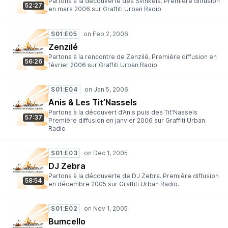
Partons à la découverte des Svinkels. Première diffusion
52:27
en mars 2006 sur Graffiti Urban Radio
S01:E05
Zenzilé
Partons à la rencontre de Zenzilé. Première diffusion en
56:26
février 2006 sur Graffiti Urban Radio.
S01:E04
Anis & Les Tit’Nassels
Partons à la découvert d’Anis puis des Tit’Nassels
57:37
Première diffusion en janvier 2006 sur Graffiti Urban
Radio
S01:E03
DJ Zebra
Partons à la découverte de DJ Zebra. Première diffusion
58:54
en décembre 2005 sur Graffiti Urban Radio.
S01:E02
Bumcello