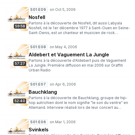
S01:E09
Nosfell
Partons à la découverte de Nosfell, dit aussi Labyala
59:58
Nosfell, né le 1er décembre 1977 à Saint-Ouen en Seine-
Saint-Denis, est un chanteur et musicien de rock
français. Il se produit sur scène aux côtés du
violoncelliste Pierre Le Bourgeois et du batteur Orkhan
S01:E08
Murat. Interview réalisée par Pierre-Yves Bulteau
Première diffusion de l'émission en octobre 2006 sur
Aldebert et Vaguement La Jungle
Graffiti Urban Radio.
Partons à la découverte d'Aldebert puis de Vaguement
57:27
La Jungle. Première diffusion en mai 2006 sur Graffiti
Urban Radio
S01:E07
Bauchklang
Partons à la découverte de Bauchklang, groupe de hip-
52:40
hop autrichien dont le nom signifie "le son du ventre" en
Allemand. Interview réalisé lors de leur concert au
Fuzz'Yon le 4 mars 2006. Première diffusion de
l'émission en avril 2006 sur Graffiti Urban Radio.
S01:E06
Svinkels