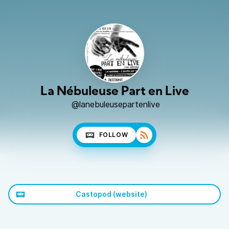
La Nébuleuse Part en Live
@lanebuleusepartenlive
FOLLOW
Castopod (website)